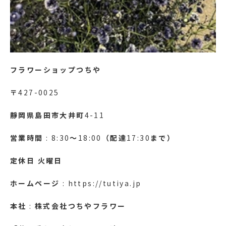
フラワーショップつちや
〒
427-0025
靜岡県島田市大井町
4-11
営業時間
: 8:30
～
18:00
（配達
17:30
まで）
定休日
火曜日
ホームページ
: https://tutiya.jp
本社
:
株式会社つちやフラワー