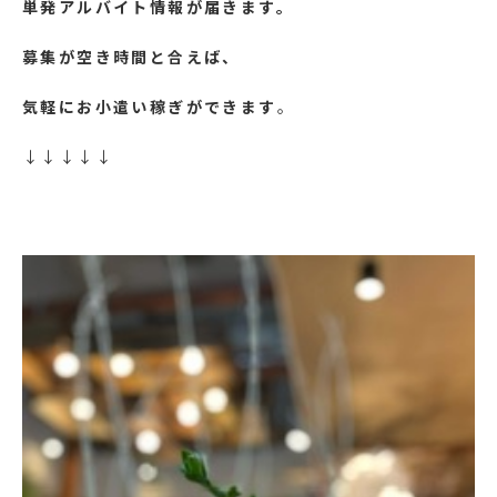
単発アルバイト情報が届きます。
募集が空き時間と合えば、
気軽にお小遣い稼ぎができます
。
↓↓↓↓↓
https://lin.ee/yFy6Ssr