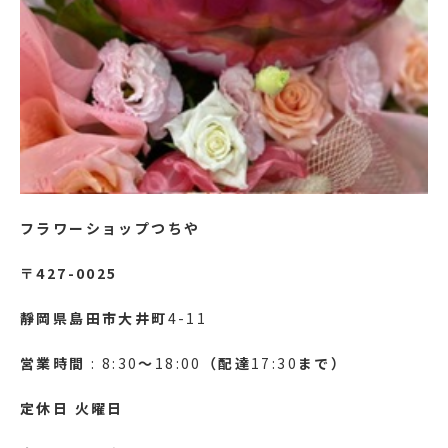
フラワーショップつちや
〒427-0025
靜岡県島田市大井町
4-11
営業時間
: 8:30
～
18:00
（配達
17:30
まで）
定休日
火曜日