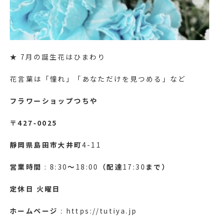
★
7月の誕生花はひまわり
花言葉は「憧れ」「あなただけを見つめる」など
フラワーショップつちや
〒427-0025
靜岡県島田市大井町
4-11
営業時間
: 8:30
～
18:00
（配達
17:30
まで）
定休日
火曜日
ホームページ
: https://tutiya.jp