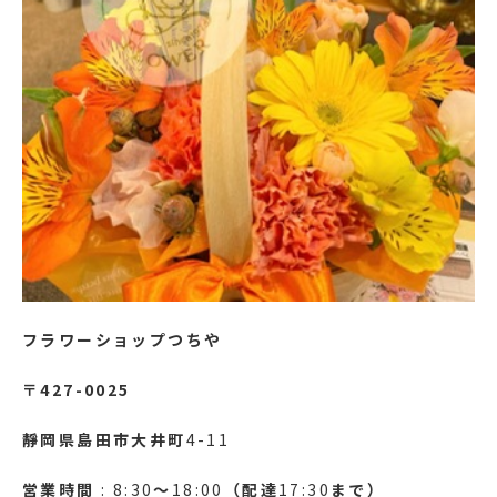
フラワーショップつちや
〒427-0025
靜岡県島田市大井町
4-11
営業時間
: 8:30
～
18:00
（配達
17:30
まで）