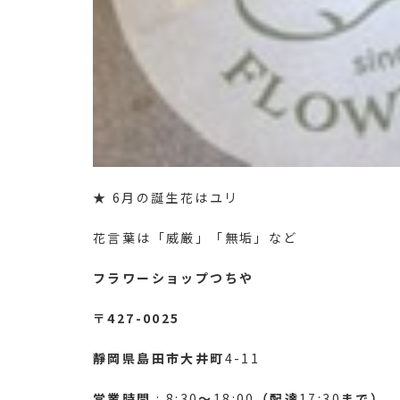
★ 6月の誕生花はユリ
花言葉は「威厳」「無垢」など
フラワーショップつちや
〒427-0025
靜岡県島田市大井町
4-11
営業時間
: 8:30
～
18:00
（配達
17:30
まで）