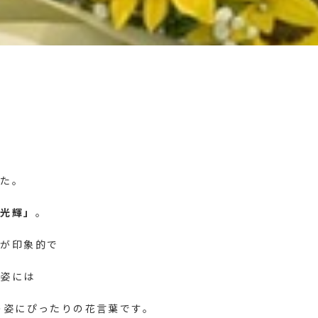
した。
「光輝」
。
トが印象的で
す姿には
の姿にぴったりの花言葉です。