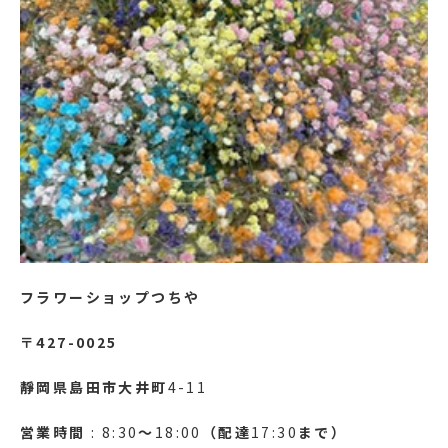
フラワーショップつちや
〒427-0025
靜岡県島田市大井町
4-11
営業時間
: 8:30
～
18:00
（配達
17:30
まで）