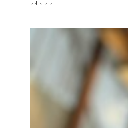
↓↓↓↓↓
https://lin.ee/yFy6Ssr