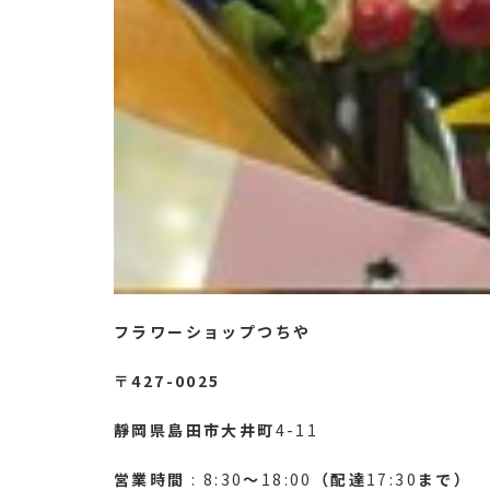
フラワーショップつちや
〒427-0025
靜岡県島田市大井町
4-11
営業時間
: 8:30
～
18:00
（配達
17:30
まで）