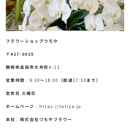
フラワーショップつちや
〒427-0025
靜岡県島田市大井町
4-11
営業時間
: 8:30
～
18:00
（配達
17:30
まで）
定休日
火曜日
ホームページ
: https://tutiya.jp
本社
:
株式会社つちやフラワー