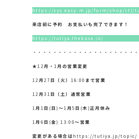
https://sys.easy-m.jp/form/shop/ctl/t
来店前に予約 お支払いも完了できます！
https://tutiya.thebase.in/
・・・・・・・・・・・・・・・・・・・・
★12
月・
1
月の営業変更
12
月
27
日（火）
16:00
まで営業
12
月
31
日（土）通常営業
1
月
1
日
(
日
)
〜
1
月
5
日
(
木
)
正月休み
1
月
6
日
(
金
) 13:00
〜営業
変更がある場合は
https://tutiya.jp/topic/