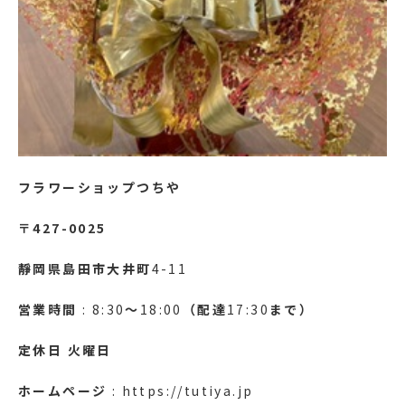
フラワーショップつちや
〒427-0025
靜岡県島田市大井町
4-11
営業時間
: 8:30
～
18:00
（配達
17:30
まで）
定休日
火曜日
ホームページ
: https://tutiya.jp