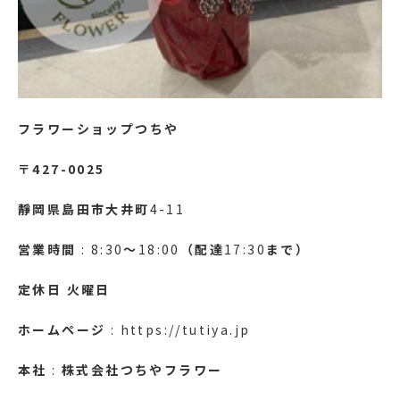
フラワーショップつちや
〒427-0025
靜岡県島田市大井町
4-11
営業時間
: 8:30
～
18:00
（配達
17:30
まで）
定休日
火曜日
ホームページ
: https://tutiya.jp
本社
:
株式会社つちやフラワー