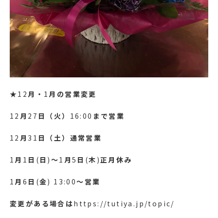
★12
月・
1
月の営業変更
12
月
27
日（火）
16:00
まで営業
12
月
31
日（土）通常営業
1
月
1
日
(
日
)
〜
1
月
5
日
(
木
)
正月休み
1
月
6
日
(
金
) 13:00
〜営業
変更がある場合は
https://tutiya.jp/topic/