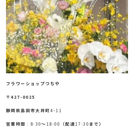
フラワーショップつちや
〒427-0025
靜岡県島田市大井町
4-11
営業時間
: 8:30
～
18:00
（配達
17:30
まで）