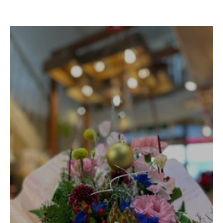
https://lin.ee/yFy6Ssr