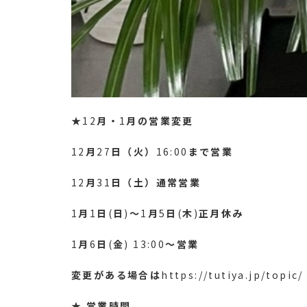
★12
月・
1
月の営業変更
12
月
27
日（火）
16:00
まで営業
12
月
31
日（土）通常営業
1
月
1
日
(
日
)
〜
1
月
5
日
(
木
)
正月休み
1
月
6
日
(
金
) 13:00
〜営業
変更がある場合は
https://tutiya.jp/topic/
★
営業時間