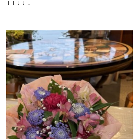
↓↓↓↓↓
https://lin.ee/yFy6Ssr