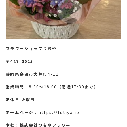
フラワーショップつちや
〒427-0025
靜岡県島田市大井町
4-11
営業時間
: 8:30
～
18:00
（配達
17:30
まで）
定休日
火曜日
ホームページ
: https://tutiya.jp
本社
:
株式会社つちやフラワー